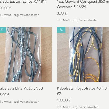
Schnellansicht
Schnellansicht
2 Stk. Easton Eclips X7 1814
1oz. Gewicht Conquest .850 m
Gewinde 5-16/24
reis
00,00 €
Preis
3,00 €
nkl. MwSt.
|
zzgl. Versandkosten
inkl. MwSt.
|
zzgl. Versandkosten
%
%
Schnellansicht
Schnellansicht
abelsatz Elite Victory VSB
Kabelsatz Hoyt Stratos 40 HBT
#2
reis
5,00 €
Preis
100,00 €
nkl. MwSt.
|
zzgl. Versandkosten
inkl. MwSt.
|
zzgl. Versandkosten