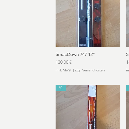
Schnellansicht
SmacDown 747 12"
S
Preis
P
130,00 €
1
inkl. MwSt.
|
zzgl. Versandkosten
i
%