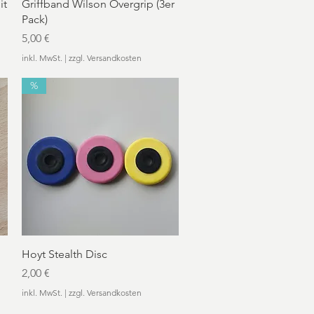
Schnellansicht
it
Griffband Wilson Overgrip (3er
Pack)
Preis
5,00 €
inkl. MwSt.
|
zzgl. Versandkosten
%
Schnellansicht
Hoyt Stealth Disc
Preis
2,00 €
inkl. MwSt.
|
zzgl. Versandkosten