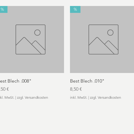
%
%
Schnellansicht
Schnellansicht
est Blech .008"
Best Blech .010"
reis
Preis
,50 €
8,50 €
nkl. MwSt.
|
zzgl. Versandkosten
inkl. MwSt.
|
zzgl. Versandkosten