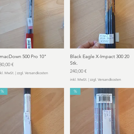
Schnellansicht
Schnellansicht
macDown 500 Pro 10"
Black Eagle X-Impact 300 20
Stk.
reis
80,00 €
Preis
240,00 €
nkl. MwSt.
|
zzgl. Versandkosten
inkl. MwSt.
|
zzgl. Versandkosten
%
%