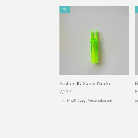
%
Schnellansicht
Easton 3D Super Nocke
B
Preis
P
7,20 €
8
inkl. MwSt.
|
zzgl. Versandkosten
i