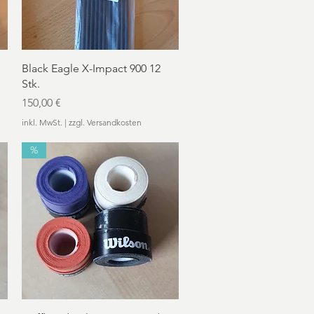
Schnellansicht
Black Eagle X-Impact 900 12
Stk.
Preis
150,00 €
inkl. MwSt.
|
zzgl. Versandkosten
%