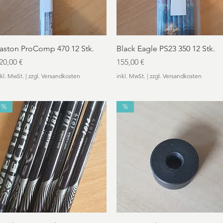
Schnellansicht
Schnellansicht
aston ProComp 470 12 Stk.
Black Eagle PS23 350 12 Stk.
reis
Preis
20,00 €
155,00 €
nkl. MwSt.
|
zzgl. Versandkosten
inkl. MwSt.
|
zzgl. Versandkosten
%
%