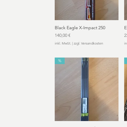
Schnellansicht
Black Eagle X-Impact 250
E
Preis
P
140,00 €
2
inkl. MwSt.
|
zzgl. Versandkosten
i
%