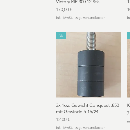
Schnellansicht
Victory RIP 300 12 Stk.
1
Preis
P
170,00 €
1
inkl. MwSt.
|
zzgl. Versandkosten
i
%
Schnellansicht
3x 1oz. Gewicht Conquest .850
K
mit Gewinde 5-16/24
P
7
Preis
12,00 €
i
inkl. MwSt.
|
zzgl. Versandkosten