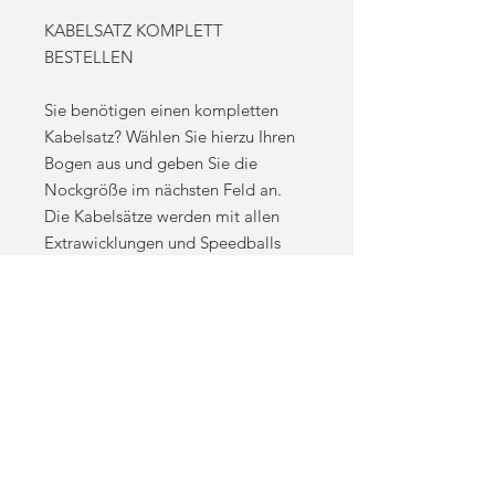
KABELSATZ KOMPLETT
BESTELLEN
Sie benötigen einen kompletten
Kabelsatz? Wählen Sie hierzu Ihren
Bogen aus und geben Sie die
Nockgröße im nächsten Feld an.
Die Kabelsätze werden mit allen
Extrawicklungen und Speedballs
nach Herstellervorgabe gefertigt. Ist
Ihr Bogen nicht dabei? Schicken Sie
uns eine Mail an
info@hlcustomstrings.de