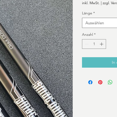
Preis
inkl. MwSt.
|
zzgl. Ve
Länge
*
Auswählen
Anzahl
*
In