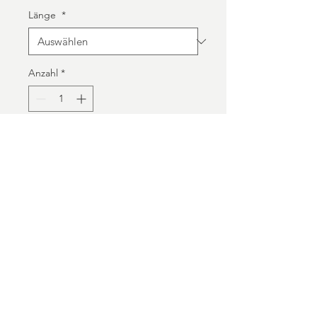
Länge
*
Anzahl
*
In den Warenkorb
KONTAKT
DATENSCHUTZERKLÄRUNG
IMPRESSUM
BLOG