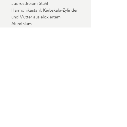
aus rostfreiem Stahl
Harmonikastahl, Kerbskala-Zylinder
und Mutter aus eloxiertem
Aluminium
- Mikro-Klick-
Federspannungseinstellung
ermöglicht immer wieder exakte
Einstellungen
- Enthält: Schraubenschlüssel,
Gabelschlüssel, Federn (.045, 0.60,
.070), Stifte (34mm, 36mm) und
1.5mm Inbusschlüssel
KONTAKT
DATENSCHUTZERKLÄRUNG