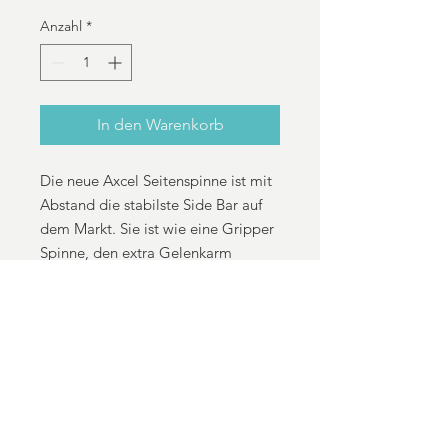
Anzahl
*
In den Warenkorb
Die neue Axcel Seitenspinne ist mit
Abstand die stabilste Side Bar auf
dem Markt. Sie ist wie eine Gripper
Spinne, den extra Gelenkarm
verhindert jegliche Verdrehung oder
Bewegung, egal wie schwer der
Seitenstabi ist oder wie doll der
Bogen auch vibrieren mag.